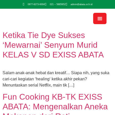
0877-8273-6004
021 – 5865952
admin@abata.sch.id
Ketika Tie Dye Sukses
‘Mewarnai’ Senyum Murid
KELAS V SD EXISS ABATA
Salam anak-anak hebat dan kreatif… Siapa nih, yang suka
cari-cari kegiatan ‘healing‘ ketika akhir pekan?
Menuntaskan serial Netflix, main tik […]
Fun Cooking KB-TK EXISS
ABATA: Mengenalkan Aneka