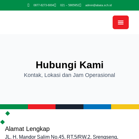
0877-8273-6004
021 – 5865952
admin@abata.sch.id
Hubungi Kami
Kontak, Lokasi dan Jam Operasional
Alamat Lengkap
JL. H. Mandor Salim No.45, RT.5/RW.2, Srengseng,