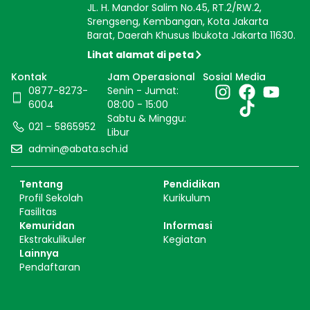
JL. H. Mandor Salim No.45, RT.2/RW.2,
Srengseng, Kembangan, Kota Jakarta
Barat, Daerah Khusus Ibukota Jakarta 11630.
Lihat alamat di peta
Kontak
Jam Operasional
Sosial Media
0877-8273-
Senin - Jumat:
6004
08:00 - 15:00
Sabtu & Minggu:
021 – 5865952
Libur
admin@abata.sch.id
Tentang
Pendidikan
Profil Sekolah
Kurikulum
Fasilitas
Kemuridan
Informasi
Ekstrakulikuler
Kegiatan
Lainnya
Pendaftaran