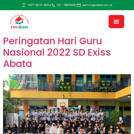
0877-8273-6004
021 – 5865952
admin@abata.sch.id
Peringatan Hari Guru
Nasional 2022 SD Exiss
Abata