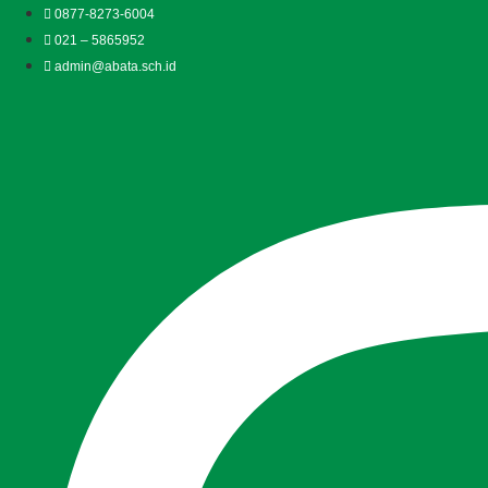
Lewati
0877-8273-6004
ke
021 – 5865952
konten
admin@abata.sch.id