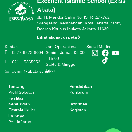
Excellent Islamic School (Exiss
Abata)
JL. H. Mandor Salim No.45, RT.2/RW.2,
Srengseng, Kembangan, Kota Jakarta Barat,
Daerah Khusus Ibukota Jakarta 11630.
Lihat alamat di peta
Kontak
Jam Operasional
Sosial Media
0877-8273-6004
Senin - Jumat: 08:00
- 15:00
021 – 5865952
Sabtu & Minggu:
Libur
admin@abata.sch.id
Tentang
Pendidikan
Profil Sekolah
Kurikulum
Fasilitas
Kemuridan
Informasi
Ekstrakulikuler
Kegiatan
Lainnya
Pendaftaran