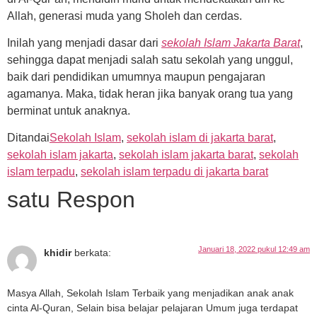
Allah, generasi muda yang Sholeh dan cerdas.
Inilah yang menjadi dasar dari
sekolah Islam Jakarta Barat
,
sehingga dapat menjadi salah satu sekolah yang unggul,
baik dari pendidikan umumnya maupun pengajaran
agamanya. Maka, tidak heran jika banyak orang tua yang
berminat untuk anaknya.
Ditandai
Sekolah Islam
,
sekolah islam di jakarta barat
,
sekolah islam jakarta
,
sekolah islam jakarta barat
,
sekolah
islam terpadu
,
sekolah islam terpadu di jakarta barat
satu Respon
Januari 18, 2022 pukul 12:49 am
khidir
berkata:
Masya Allah, Sekolah Islam Terbaik yang menjadikan anak anak
cinta Al-Quran, Selain bisa belajar pelajaran Umum juga terdapat