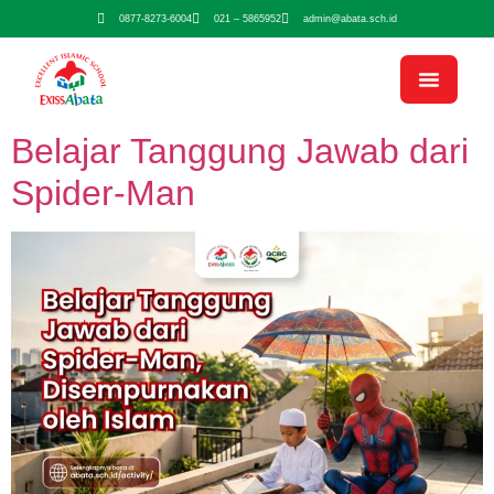
0877-8273-6004
021 – 5865952
admin@abata.sch.id
Belajar Tanggung Jawab dari
Spider-Man