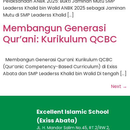
Pelaksanaan ANBK 2025: Bukti Jaminan Mutu SMP
Leaderss Khalid bin Walid ANBK 2025 sebagai Jaminan
Mutu di SMP Leaderss Khalid […]
Membangun Generasi
Qur’ani: Kurikulum QCBC
Membangun Generasi Qur’ani: Kurikulum QCBC
(Qur’anic Competency-Based Curriculum) di Exiss
Abata dan SMP Leaderss Khalid bin Walid Di tengah […]
Next
→
Excellent Islamic School
(Exiss Abata)
JL. H. Mandor Salim No.45, RT.2/RW.2,