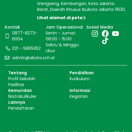
Srengseng, Kembangan, Kota Jakarta
Barat, Daerah Khusus Ibukota Jakarta 11630.
Lihat alamat di peta
Kontak
Jam Operasional
Sosial Media
0877-8273-
Senin - Jumat:
6004
08:00 - 15:00
Sabtu & Minggu:
021 – 5865952
Libur
admin@abata.sch.id
Tentang
Pendidikan
Profil Sekolah
Kurikulum
Fasilitas
Kemuridan
Informasi
Ekstrakulikuler
Kegiatan
Lainnya
Pendaftaran