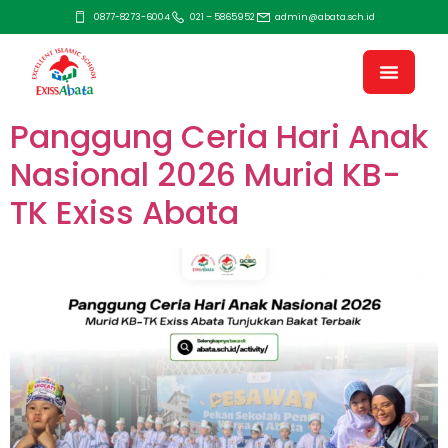
0877-8273-6004
021 – 5865952
admin@abata.sch.id
Panggung Ceria Hari Anak
Nasional 2026 Murid KB-
TK Exiss Abata