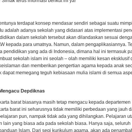
Simak terus informasi berikut ini ya!
tentunya terdapat konsep mendasar sendiri sebagai suatu mimpi 
adu adalah adanya sekolah yang didasari atas implementasi pe
endidikan dalam sekolah tersebut akan dilandaskan sesuai den
AW kepada para umatnya. Namun, dalam pengaplikasiannya. Te
 pendidikan yang ada di Indonesia, dimana hal ini termasuk 
mbuat sekolah islam ini seolah – olah memiliki kesan eksklusi
keislaman dan memberikan pengertian agama kepada anak seca
ik dapat memegang teguh kebiasaan mulia islami di semua asp
h Mengacu Depdiknas
jakarta barat biasanya masih tetap mengacu kepada departemen
akarta barat ini seharusnya tidak memiliki perbedaan yang jau
 pelajaran pun, nampak tidak ada yang dihilangkan. Pelajaran u
 lain yang biasa ada pada sekolah biasa. Hanya saja, seluruh p
nduan Islam. Dari segi kurikulum agama, akan ada penambaha