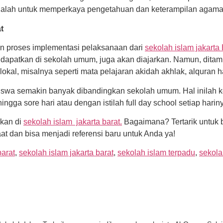
n adalah untuk memperkaya pengetahuan dan keterampilan agama
t
an proses implementasi pelaksanaan dari
sekolah islam jakarta 
idapatkan di sekolah umum, juga akan diajarkan. Namun, ditam
al, misalnya seperti mata pelajaran akidah akhlak, alquran had
 siswa semakin banyak dibandingkan sekolah umum. Hal inila
ngga sore hari atau dengan istilah full day school setiap harin
ukan di
sekolah islam jakarta barat.
Bagaimana? Tertarik untuk 
 dan bisa menjadi referensi baru untuk Anda ya!
barat
,
sekolah islam jakarta barat
,
sekolah islam terpadu
,
sekola