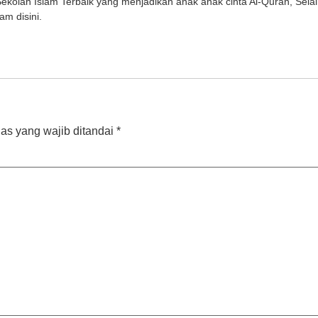
kolah Islam Terbaik yang menjadikan anak anak cinta Al-Quran, Selai
m disini.
as yang wajib ditandai
*