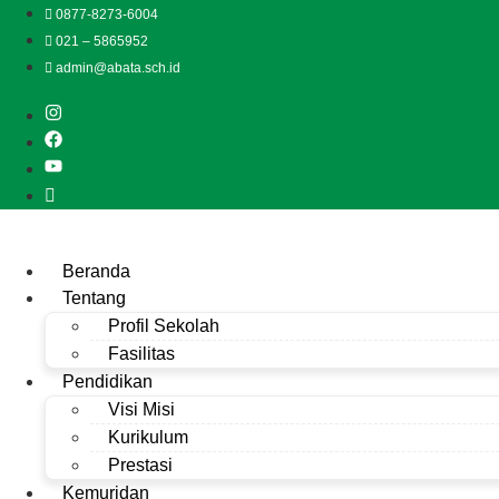
Lewati
0877-8273-6004
ke
021 – 5865952
konten
admin@abata.sch.id
Beranda
Tentang
Profil Sekolah
Fasilitas
Pendidikan
Visi Misi
Kurikulum
Prestasi
Kemuridan