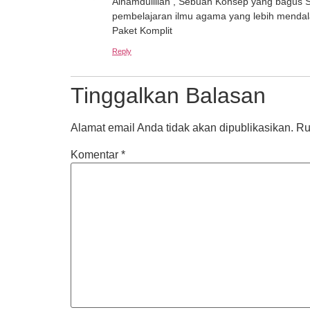
Alhamdulillah , Sebuah Konsep yang bagus Se
pembelajaran ilmu agama yang lebih mendala
Paket Komplit
Reply
Tinggalkan Balasan
Alamat email Anda tidak akan dipublikasikan.
Ru
Komentar
*