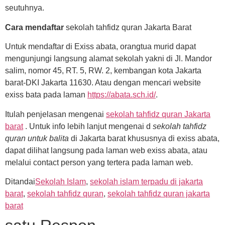
seutuhnya.
Cara mendaftar
sekolah tahfidz quran Jakarta Barat
Untuk mendaftar di Exiss abata, orangtua murid dapat
mengunjungi langsung alamat sekolah yakni di Jl. Mandor
salim, nomor 45, RT. 5, RW. 2, kembangan kota Jakarta
barat-DKI Jakarta 11630. Atau dengan mencari website
exiss bata pada laman
https://abata.sch.id/
.
Itulah penjelasan mengenai
sekolah tahfidz quran Jakarta
barat
. Untuk info lebih lanjut mengenai d
sekolah tahfidz
quran untuk balita
di Jakarta barat khususnya di exiss abata,
dapat dilihat langsung pada laman web exiss abata, atau
melalui contact person yang tertera pada laman web.
Ditandai
Sekolah Islam
,
sekolah islam terpadu di jakarta
barat
,
sekolah tahfidz quran
,
sekolah tahfidz quran jakarta
barat