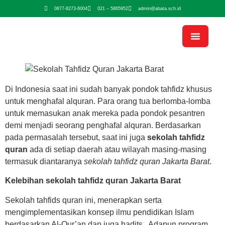
0877-8273-6004
021 – 5865952
admin@abata.sch.id
Di Indonesia saat ini sudah banyak pondok tahfidz khusus
untuk menghafal alquran. Para orang tua berlomba-lomba
untuk memasukan anak mereka pada pondok pesantren
demi menjadi seorang penghafal alquran. Berdasarkan
pada permasalah tersebut, saat ini juga
sekolah tahfidz
quran
ada di setiap daerah atau wilayah masing-masing
termasuk diantaranya
sekolah tahfidz quran Jakarta Barat
.
Kelebihan
sekolah tahfidz quran Jakarta Barat
Sekolah tahfids quran ini, menerapkan serta
mengimplementasikan konsep ilmu pendidikan Islam
berdasarkan Al-Qur’an dan juga hadits. Adapun program