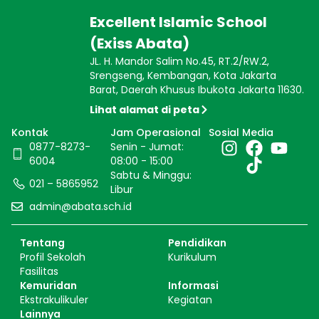
Excellent Islamic School
(Exiss Abata)
JL. H. Mandor Salim No.45, RT.2/RW.2,
Srengseng, Kembangan, Kota Jakarta
Barat, Daerah Khusus Ibukota Jakarta 11630.
Lihat alamat di peta
Kontak
Jam Operasional
Sosial Media
0877-8273-
Senin - Jumat:
6004
08:00 - 15:00
Sabtu & Minggu:
021 – 5865952
Libur
admin@abata.sch.id
Tentang
Pendidikan
Profil Sekolah
Kurikulum
Fasilitas
Kemuridan
Informasi
Ekstrakulikuler
Kegiatan
Lainnya