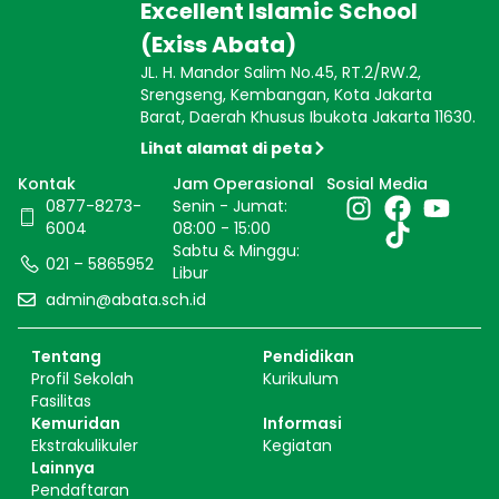
Excellent Islamic School
(Exiss Abata)
JL. H. Mandor Salim No.45, RT.2/RW.2,
Srengseng, Kembangan, Kota Jakarta
Barat, Daerah Khusus Ibukota Jakarta 11630.
Lihat alamat di peta
Kontak
Jam Operasional
Sosial Media
0877-8273-
Senin - Jumat:
6004
08:00 - 15:00
Sabtu & Minggu:
021 – 5865952
Libur
admin@abata.sch.id
Tentang
Pendidikan
Profil Sekolah
Kurikulum
Fasilitas
Kemuridan
Informasi
Ekstrakulikuler
Kegiatan
Lainnya
Pendaftaran