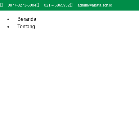
0877-8273-6004
021 – 5865952
admin@abata.sch.id
Beranda
Tentang