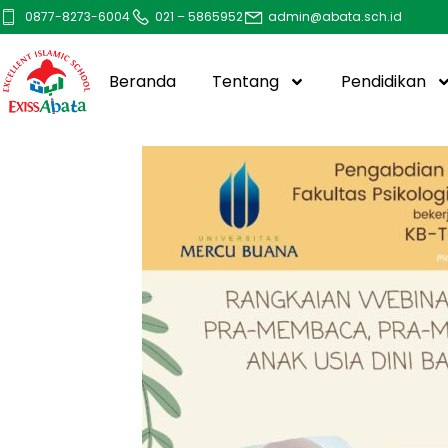
0877-8273-6004
021 – 5865952
admin@abata.sch.id
Beranda
Tentang
Pendidikan