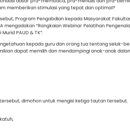
 fondasi dasar pra-membaca, pra-menulis dan pra-berhi
lam memberikan stimulasi yang tepat dan optimal?
ebut, Program Pengabdian kepada Masyarakat Fakultas P
TA mengadakan “Rangkaian Webinar Pelatihan Pengenala
 Murid PAUD & TK”.
engetahuan kepada guru dan orang tua tentang seluk-be
emikian dapat memilih dan mendampingi anak-anak da
tersebut, dimohon untuk mengisi ketiga tautan tersebut.
katuh,