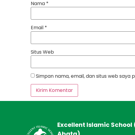
Nama
*
Email
*
Situs Web
Simpan nama, email, dan situs web saya 
Excellent Islamic School 
Abata)