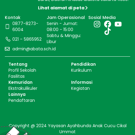
Lihat alamat di peta
Kontak
Jam Operasional
Sosial Media
0877-8273-
Senin - Jumat:
6004
08:00 - 15:00
Sabtu & Minggu:
021 – 5865952
Libur
admin@abata.sch.id
Tentang
Pendidikan
Profil Sekolah
Kurikulum
Fasilitas
Kemuridan
Informasi
Ekstrakulikuler
Kegiatan
Lainnya
Pendaftaran
Copyright @ 2024 Yayasan Ayahbunda Anak Cucu Cikal
Ummat