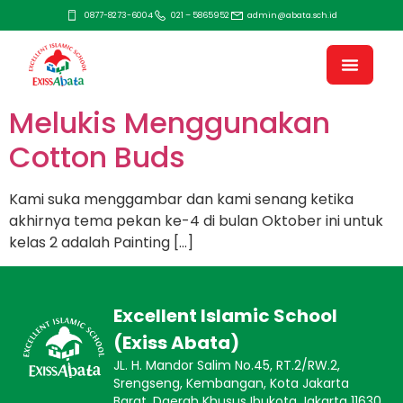
0877-8273-6004
021 – 5865952
admin@abata.sch.id
Melukis Menggunakan
Cotton Buds
Kami suka menggambar dan kami senang ketika
akhirnya tema pekan ke-4 di bulan Oktober ini untuk
kelas 2 adalah Painting […]
Excellent Islamic School
(Exiss Abata)
JL. H. Mandor Salim No.45, RT.2/RW.2,
Srengseng, Kembangan, Kota Jakarta
Barat, Daerah Khusus Ibukota Jakarta 11630.