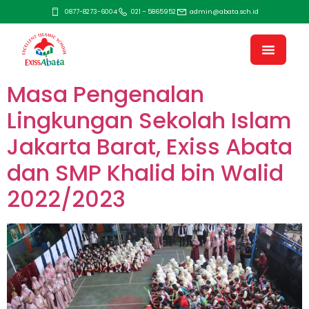
0877-8273-6004
021 – 5865952
admin@abata.sch.id
Masa Pengenalan
Lingkungan Sekolah Islam
Jakarta Barat, Exiss Abata
dan SMP Khalid bin Walid
2022/2023