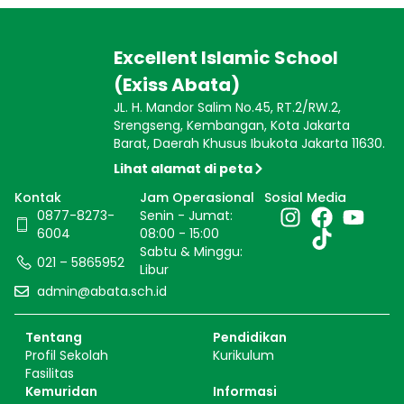
Excellent Islamic School
(Exiss Abata)
JL. H. Mandor Salim No.45, RT.2/RW.2,
Srengseng, Kembangan, Kota Jakarta
Barat, Daerah Khusus Ibukota Jakarta 11630.
Lihat alamat di peta
Kontak
Jam Operasional
Sosial Media
0877-8273-
Senin - Jumat:
6004
08:00 - 15:00
Sabtu & Minggu:
021 – 5865952
Libur
admin@abata.sch.id
Tentang
Pendidikan
Profil Sekolah
Kurikulum
Fasilitas
Kemuridan
Informasi