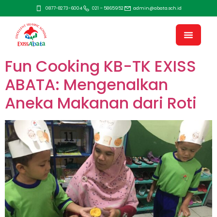
0877-8273-6004
021 – 5865952
admin@abata.sch.id
Fun Cooking KB-TK EXISS
ABATA: Mengenalkan
Aneka Makanan dari Roti