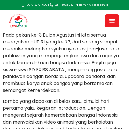
0877-8273-6004
021 – 5865952
admin@abata.sch.id
Pada pekan ke-3 Bulan Agustus ini kita semua
merayakan HUT RI yang ke 72, dari sabang sampai
merauke meluapkan syukurnya atas jasa-jasa para
pahlawan yang memperjuangkan jiwa dan raganya
untuk kemerdekaan bangsa Indonesia. Begitu juga
siswa-siswi SD EXISS ABATA , mengenang jasa para
pahlawan dengan berdo’a, upacara bendera dan
membuat karya anak bangsa yang bertemakan
semangat kemerdekaan.
Lomba yang diadakan di kelas satu, dimulai hari
pertama yaitu kegiatan introduction. Dengan
mengenal sejarah kemerdekaan bangsa Indonesia
dan menyaksikan video animasi yang berkaiatan
dengan kemerdekaan. Hari kedua, kegiatan planning,