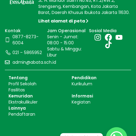
JL. H. Mandor Salim No.45, RT.2/RW.2,
Srengseng, Kembangan, Kota Jakarta
Barat, Daerah Khusus Ibukota Jakarta 11630.
Lihat alamat di peta
Kontak
Jam Operasional
Sosial Media
0877-8273-
Senin - Jumat:
6004
08:00 - 15:00
Sabtu & Minggu:
021 – 5865952
Libur
admin@abata.sch.id
Tentang
Pendidikan
Profil Sekolah
Kurikulum
Fasilitas
Kemuridan
Informasi
Ekstrakulikuler
Kegiatan
Lainnya
Pendaftaran