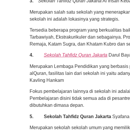
3.
Sekolah Tahfidz Quran Jakarta
Al Ihsan Ke
Merupakan salah satu sekolah yang menerapkan 
sekolah ini adalah lokasinya yang strategis.
Tersedia beberapa program yang berkualitas ba
Tarbawiyah, Ekstrakurikuler dan sebagainya. P
Remaja, Katam Sugra, dan Khatam Kubro dan s
4.
Sekolah Tahfidz Quran Jakarta
Darul Ba
Merupakan Lembaga Pendidikan yang berbasis p
alQuran, fasilitas lain dari sekolah ini yaitu 
Kavling Hankam
Fokus pembelajaran lainnya di sekolah ini adalah
Pembelajaran disini tidak semua ada di pesantr
dibutuhkan dimasa depan.
5.
Sekolah Tahfidz Quran Jakarta
Syafana 
Merupakan sekolah sekolah umum yang memiliki t