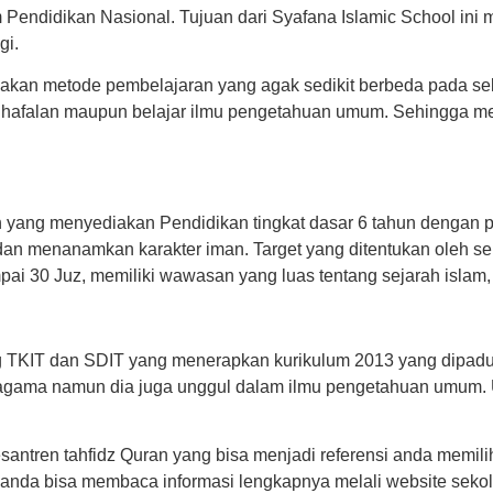
 Pendidikan Nasional. Tujuan dari Syafana Islamic School ini
gi.
akan metode pembelajaran yang agak sedikit berbeda pada sek
 hafalan maupun belajar ilmu pengetahuan umum. Sehingga men
Asih yang menyediakan Pendidikan tingkat dasar 6 tahun dengan 
 menanamkan karakter iman. Target yang ditentukan oleh seko
mpai 30 Juz, memiliki wawasan yang luas tentang sejarah islam,
 TKIT dan SDIT yang menerapkan kurikulum 2013 yang dipaduk
agama namun dia juga unggul dalam ilmu pengetahuan umum. 
tren tahfidz Quran yang bisa menjadi referensi anda memilih 
 anda bisa membaca informasi lengkapnya melali website sekol