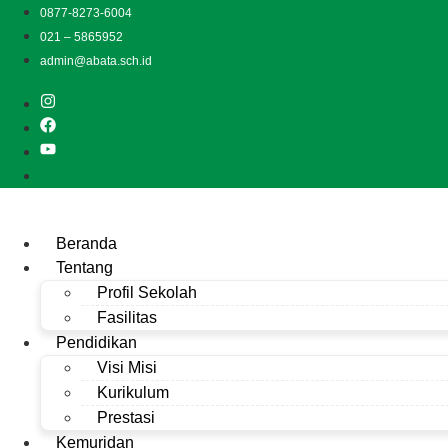
Lewati
0877-8273-6004
ke
021 – 5865952
konten
admin@abata.sch.id
Beranda
Tentang
Profil Sekolah
Fasilitas
Pendidikan
Visi Misi
Kurikulum
Prestasi
Kemuridan