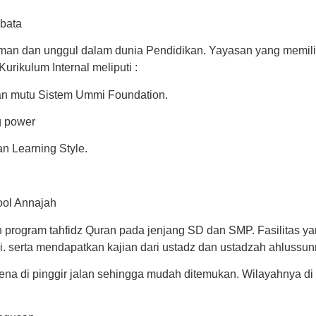
bata
man dan unggul dalam dunia Pendidikan. Yayasan yang memili
rikulum Internal meliputi :
an mutu Sistem Ummi Foundation.
g power
n Learning Style.
ool Annajah
program tahfidz Quran pada jenjang SD dan SMP. Fasilitas ya
ri. serta mendapatkan kajian dari ustadz dan ustadzah ahlussu
arena di pinggir jalan sehingga mudah ditemukan. Wilayahnya d