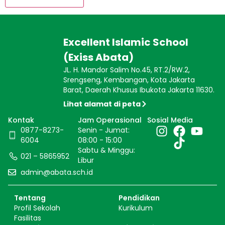
Excellent Islamic School
(Exiss Abata)
JL. H. Mandor Salim No.45, RT.2/RW.2,
Srengseng, Kembangan, Kota Jakarta
Barat, Daerah Khusus Ibukota Jakarta 11630.
Lihat alamat di peta
Kontak
Jam Operasional
Sosial Media
0877-8273-
Senin - Jumat:
6004
08:00 - 15:00
Sabtu & Minggu:
021 – 5865952
Libur
admin@abata.sch.id
Tentang
Pendidikan
Profil Sekolah
Kurikulum
Fasilitas