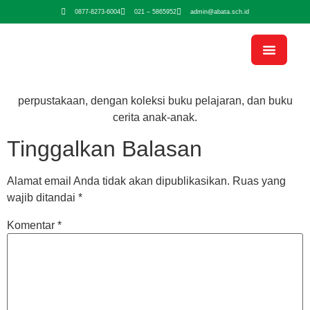
0877-8273-6004
021 – 5865952
admin@abata.sch.id
perpustakaan, dengan koleksi buku pelajaran, dan buku
cerita anak-anak.
Tinggalkan Balasan
Alamat email Anda tidak akan dipublikasikan.
Ruas yang
wajib ditandai
*
Komentar
*