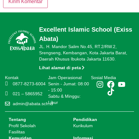
Excellent Islamic School (Exiss
Abata)
JL. H. Mandor Salim No.45, RT.2/RW.2,
Srengseng, Kembangan, Kota Jakarta Barat,
Daerah Khusus Ibukota Jakarta 11630.
Lihat alamat di peta
Kontak
Jam Operasional
Sosial Media
0877-8273-6004
Senin - Jumat: 08:00
- 15:00
021 – 5865952
Sabtu & Minggu:
Libur
admin@abata.sch.id
Tentang
Pendidikan
Profil Sekolah
Kurikulum
Fasilitas
Kemuridan
Informasi