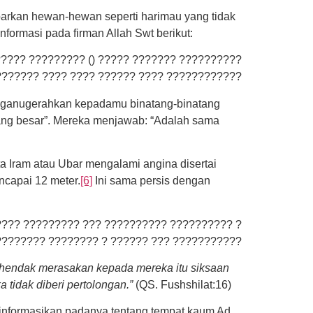
barkan hewan-hewan seperti harimau yang tidak
formasi pada firman Allah Swt berikut:
???? ????????? () ????? ??????? ??????????
??????? ???? ???? ?????? ???? ????????????
enganugerahkan kepadamu binatang-binatang
yang besar”. Mereka menjawab: “Adalah sama
 Iram atau Ubar mengalami angina disertai
ncapai 12 meter.
[6]
Ini sama persis dengan
??? ????????? ??? ?????????? ?????????? ?
??????? ???????? ? ?????? ??? ???????????
 hendak merasakan kepada mereka itu siksaan
tidak diberi pertolongan.”
(QS. Fushshilat:16)
nformasikan padanya tentang tempat kaum Ad