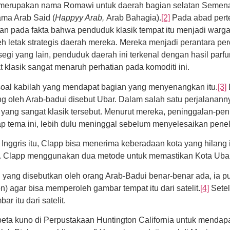
x merupakan nama Romawi untuk daerah bagian selatan Semena
ma Arab Said (
Happyy Arab,
Arab Bahagia).
[2]
Pada abad perte
n pada fakta bahwa penduduk klasik tempat itu menjadi warg
eh letak strategis daerah mereka. Mereka menjadi perantara pe
egi yang lain, penduduk daerah ini terkenal dengan hasil parfum
 klasik sangat menaruh perhatian pada komoditi ini.
oal kabilah yang mendapat bagian yang menyenangkan itu.
[3]
ng oleh Arab-badui disebut Ubar. Dalam salah satu perjalanann
ng sangat klasik tersebut. Menurut mereka, peninggalan-penin
p tema ini, lebih dulu meninggal sebelum menyelesaikan penel
i Inggris itu, Clapp bisa menerima keberadaan kota yang hilang 
ti. Clapp menggunakan dua metode untuk memastikan Kota Ubar
yang disebutkan oleh orang Arab-Badui benar-benar ada, ia 
) agar bisa memperoleh gambar tempat itu dari satelit.
[4]
Setel
 itu dari satelit.
ta kuno di Perpustakaan Huntington California untuk mendapat