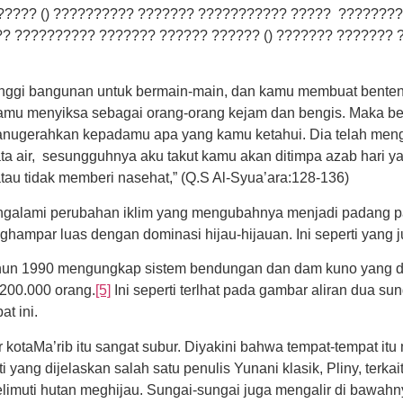
????? () ?????????? ??????? ??????????? ????? ?????????
?? ?????????? ??????? ?????? ?????? () ??????? ???????
 tinggi bangunan untuk bermain-main, dan kamu membuat bent
amu menyiksa sebagai orang-orang kejam dan bengis. Maka ber
ganugerahkan kepadamu apa yang kamu ketahui. Dia telah me
ta air, sesungguhnya aku takut kamu akan ditimpa azab hari 
au tidak memberi nasehat,” (Q.S Al-Syua’ara:128-136)
galami perubahan iklim yang mengubahnya menjadi padang pas
ghampar luas dengan dominasi hijau-hijauan. Ini seperti yang j
a tahun 1990 mengungkap sistem bendungan dan dam kuno yang d
 200.000 orang.
[5]
Ini seperti terlhat pada gambar aliran dua s
at ini.
r kotaMa’rib itu sangat subur. Diyakini bahwa tempat-tempat i
yang dijelaskan salah satu penulis Yunani klasik, Pliny, terkait
limuti hutan meghijau. Sungai-sungai juga mengalir di bawahn