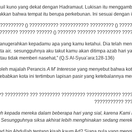
kuil kuno yang dekat dengan Hadramaut. Lukisan itu menggam
ukkan bahwa tempat itu berupa perkebunan. Ini sesuai dengan in
???????? () ??????????? ??????????? ????????? () ?????
??????? ?????? ?????? () ??????? ??????? ????????? ???
nganugerahkan kepadamu apa yang kamu ketahui. Dia telah m
ta air, sesungguhnya aku takut kamu akan ditimpa azab hari 
au tidak memberi nasehat,” (Q.S Al-Syua’ara:128-136)
oleh majalah Perancis
A M’ Interesse
yang menyebut bahwa kota
ebabkan kota ini tertimbun lapisan pasir yang ketebalannya me
? ????????? ??? ???????? ????????? ????????????? ????
??????????? ???
 kepada mereka dalam beberapa hari yang sial, karena Kami
esungguhnya siksa akhirat lebih menghinakan sedang mereka 
bin Abdullah tentang kisah kaum Ad? Siapa pula yang mengi