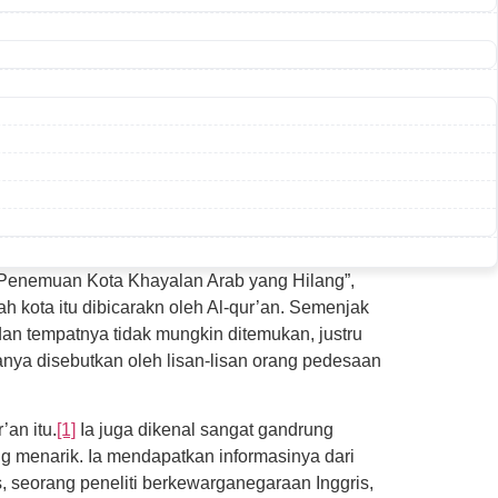
 “Penemuan Kota Khayalan Arab yang Hilang”,
 kota itu dibicarakn oleh Al-qur’an. Semenjak
an tempatnya tidak mungkin ditemukan, justru
ya disebutkan oleh lisan-lisan orang pedesaan
an itu.
[1]
Ia juga dikenal sangat gandrung
ng menarik. Ia mendapatkan informasinya dari
 seorang peneliti berkewarganegaraan Inggris,