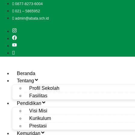
Lewati
0877-8273-6004
ke
021 – 5865952
konten
admin@abata.sch.id
Beranda
Tentang
Profil Sekolah
Fasilitas
Pendidikan
Visi Misi
Kurikulum
Prestasi
Kemuridan