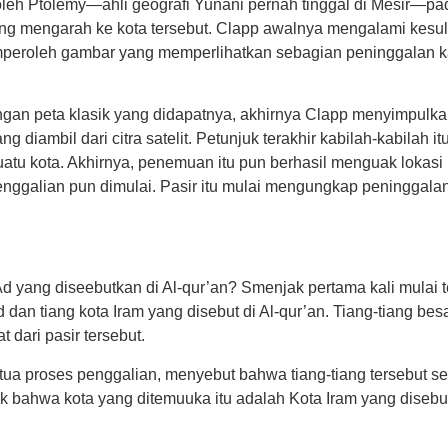
oleh Ptolemy—ahli geografi Yunani pernah tinggal di Mesir—pad
ang mengarah ke kota tersebut. Clapp awalnya mengalami kesul
roleh gambar yang memperlihatkan sebagian peninggalan kafila
gan peta klasik yang didapatnya, akhirnya Clapp menyimpulka
 diambil dari citra satelit. Petunjuk terakhir kabilah-kabilah 
atu kota. Akhirnya, penemuan itu pun berhasil menguak lokasi
enggalian pun dimulai. Pasir itu mulai mengungkap peninggalan
yang diseebutkan di Al-qur’an? Smenjak pertama kali mulai terl
dan tiang kota Iram yang disebut di Al-qur’an. Tiang-tiang be
 dari pasir tersebut.
ketua proses penggalian, menyebut bahwa tiang-tiang tersebut se
aik bahwa kota yang ditemuuka itu adalah Kota Iram yang disebu