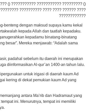
?? () ??????????? ??????????? ????????? ()
 ????????? ?????????? ???? ???? ?????? ????
????????????
eng-benteng dengan maksud supaya kamu kekal
takwalah kepada Allah dan taatlah kepadaku.
nganugerahkan kepadamu binatang-binatang
yang besar”. Mereka menjawab: “Adalah sama
ir, padahal sebelum itu daerah ini merupakan
uga diinformasikan Al-qur’an 1400-an tahun lalu.
ipergunakan untuk irigasi di daerah kaum Ad
ungai kering di dekat pemukian kaum Ad yang
tu memanjang antara Ma’rib dan Hadramaut yang
 tempat ini. Menurutnya, tempat ini memiliki
ya.