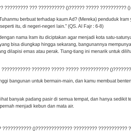
? ????????? ??? ?????????? ()?????? ????? ?????????? (
 Tuhanmu berbuat terhadap kaum Ad? (Mereka) penduduk Ira
erti itu, di negeri-negeri lain.” (QS. Al Fajr : 6-8)
ngan nama Iram itu diciptakan agar menjadi kota satu-satunya
n yang bisa diungkap hingga sekarang, bangunannya mempunya
ilapisi emas atau perak. Tiang-tiang ini menarik untuk dilihat.
??????????? ??????? ????? ????? ??????????? ()??????
 tinggi bangunan untuk bermain-main, dan kamu membuat bent
ihat banyak padang pasir di semua tempat, dan hanya sedikit
 pernah menjadi kebun dan mata air.
 ??????????? ()?????????????? ????????? ??????????? ?