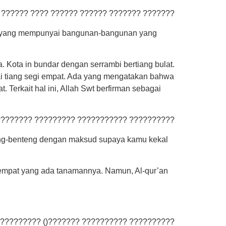
) ?????? ???? ?????? ?????? ??????? ???????
m yang mempunyai bangunan-bangunan yang
. Kota in bundar dengan serrambi bertiang bulat.
i tiang segi empat. Ada yang mengatakan bahwa
 Terkait hal ini, Allah Swt berfirman sebagai
???????? ????????? ??????????? ??????????
eng-benteng dengan maksud supaya kamu kekal
 tempat yang ada tanamannya. Namun, Al-qur’an
????????? ()??????? ?????????? ??????????