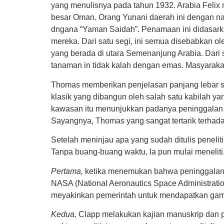
yang menulisnya pada tahun 1932. Arabia Feli
besar Oman. Orang Yunani daerah ini dengan na
dngana “Yaman Saidah”. Penamaan ini didasarka
mereka. Dari satu segi, ini semua disebabkan ol
yang berada di utara Semenanjung Arabia. Dari s
tanaman in tidak kalah dengan emas. Masyarakat
Thomas memberikan penjelasan panjang lebar s
klasik yang dibangun oleh salah satu kabilah ya
kawasan itu menunjukkan padanya peninggalan ya
Sayangnya, Thomas yang sangat tertarik terhada
Setelah meninjau apa yang sudah ditulis penelit
Tanpa buang-buang waktu, Ia pun mulai meneli
Pertama,
ketika menemukan bahwa peninggalan 
NASA (National Aeronautics Space Administration
meyakinkan pemerintah untuk mendapatkan gambar
Kedua,
Clapp melakukan kajian manuskrip dan pe