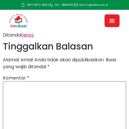
0877-8273-6004
021 – 5865952
admin@abata.sch.id
Ditandai
News
Tinggalkan Balasan
Alamat email Anda tidak akan dipublikasikan.
Ruas
yang wajib ditandai
*
Komentar
*