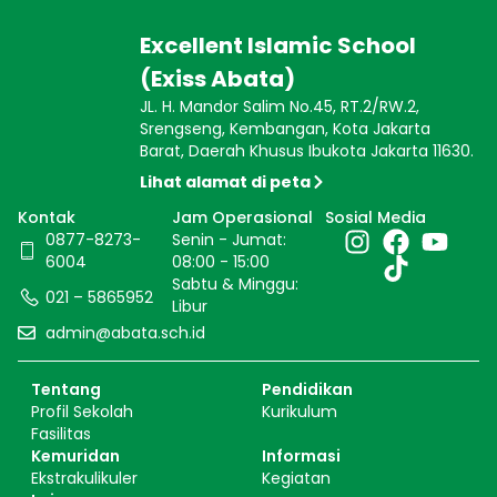
Excellent Islamic School
(Exiss Abata)
JL. H. Mandor Salim No.45, RT.2/RW.2,
Srengseng, Kembangan, Kota Jakarta
Barat, Daerah Khusus Ibukota Jakarta 11630.
Lihat alamat di peta
Kontak
Jam Operasional
Sosial Media
0877-8273-
Senin - Jumat:
6004
08:00 - 15:00
Sabtu & Minggu:
021 – 5865952
Libur
admin@abata.sch.id
Tentang
Pendidikan
Profil Sekolah
Kurikulum
Fasilitas
Kemuridan
Informasi
Ekstrakulikuler
Kegiatan