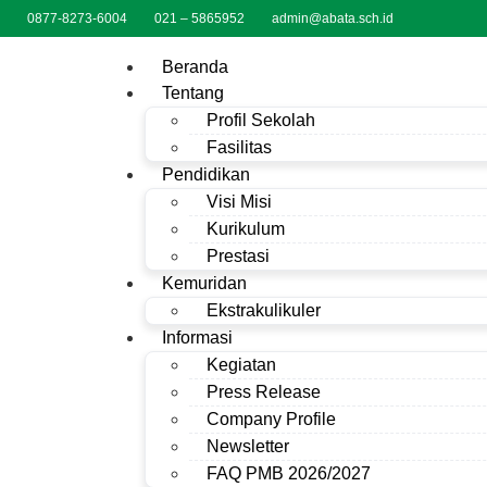
0877-8273-6004
021 – 5865952
admin@abata.sch.id
Beranda
Tentang
Profil Sekolah
Fasilitas
Pendidikan
Visi Misi
Kurikulum
Prestasi
Kemuridan
Ekstrakulikuler
Informasi
Kegiatan
Press Release
Company Profile
Newsletter
FAQ PMB 2026/2027