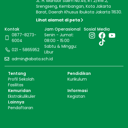
JL. H. Mandor Salim No.45, RT.2/RW.2,
Srengseng, Kembangan, Kota Jakarta
Barat, Daerah Khusus Ibukota Jakarta 11630.
Lihat alamat di peta
Kontak
Jam Operasional
Sosial Media
0877-8273-
Senin - Jumat:
6004
08:00 - 15:00
Sabtu & Minggu:
021 – 5865952
Libur
admin@abata.sch.id
Tentang
Pendidikan
Profil Sekolah
Kurikulum
Fasilitas
Kemuridan
Informasi
Ekstrakulikuler
Kegiatan
Lainnya
Pendaftaran