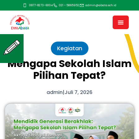
0877-8273-6004
021 – 5865952
admin@abata.sch.id
Kegiatan
Mengapa Sekolah Islam
Pilihan Tepat?
admin
|
Juli 7, 2026