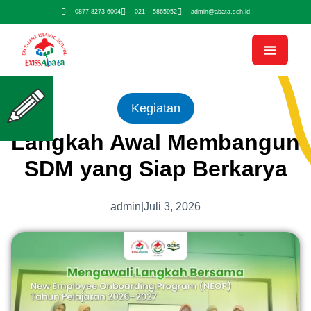
0877-8273-6004
021 – 5865952
admin@abata.sch.id
Kegiatan
Langkah Awal Membangun
SDM yang Siap Berkarya
admin
|
Juli 3, 2026