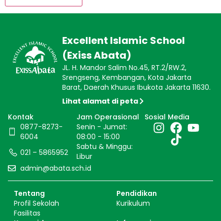
Excellent Islamic School
(Exiss Abata)
JL. H. Mandor Salim No.45, RT.2/RW.2,
Srengseng, Kembangan, Kota Jakarta
Barat, Daerah Khusus Ibukota Jakarta 11630.
Lihat alamat di peta
Kontak
Jam Operasional
Sosial Media
0877-8273-
Senin - Jumat:
6004
08:00 - 15:00
Sabtu & Minggu:
021 – 5865952
Libur
admin@abata.sch.id
Tentang
Pendidikan
Profil Sekolah
Kurikulum
Fasilitas