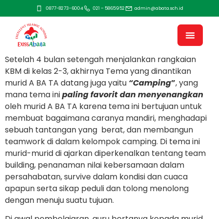
0877-8273-6004
021 – 5865952
admin@abata.sch.id
Setelah 4 bulan setengah menjalankan rangkaian
KBM di kelas 2-3, akhirnya Tema yang dinantikan
murid A BA TA datang juga yaitu
“Camping
”
, yang
mana tema ini
paling favorit dan menyenangkan
oleh murid A BA TA karena tema ini bertujuan untuk
membuat bagaimana caranya mandiri, menghadapi
sebuah tantangan yang berat, dan membangun
teamwork di dalam kelompok camping. Di tema ini
murid-murid di ajarkan diperkenalkan tentang team
building, penanaman nilai kebersamaan dalam
persahabatan, survive dalam kondisi dan cuaca
apapun serta sikap peduli dan tolong menolong
dengan menuju suatu tujuan.
Di awal pembelajaran, guru bertanya kepada murid