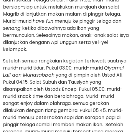
bersiap-siap untuk melakukan murajaah dan salat
Magrib di lanjutkan makan malam di pinggir telaga.
Murid-murid
have fun
menuju ke pinggir telaga dan
senang
ketika dibawahnya ada ikan yang
bermunculan. Selesainya makan, anak-anak salat Isya
dilanjutkan dengann Api Unggun serta yel-yel
kelompok.
Setelah semua rangkaian kegiatan terlewati, saatnya
murid-murid tidur. Pukul 03.00, murid-murid
Qiyamul
Lail dan Muhasabbah
yang di pimpin oleh Ustad Ali.
Pukul 04.15, Salat Subuh dan Tausiyah yang
disampaikan oleh Ustadz Encep. Pukul 05.00, murid-
murid snack time dan berolahraga. Murid-murid
sangat enjoy dalam olahraga, semua gerakan
dilakukan dengan riang gembira. Pukul 05.45, murid-
murid menuju peternakan sapi dan sarapan pagi di
pinggir telaga sambil memberi makan ikan. Setelah
sarapan, murid-murid menuju tempat yang mereka