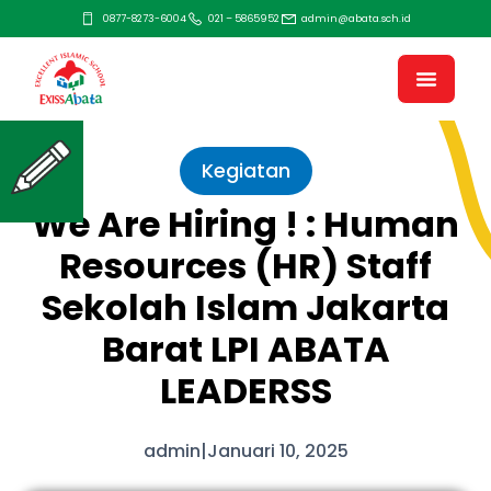
0877-8273-6004
021 – 5865952
admin@abata.sch.id
Kegiatan
We Are Hiring ! : Human
Resources (HR) Staff
Sekolah Islam Jakarta
Barat LPI ABATA
LEADERSS
admin
|
Januari 10, 2025