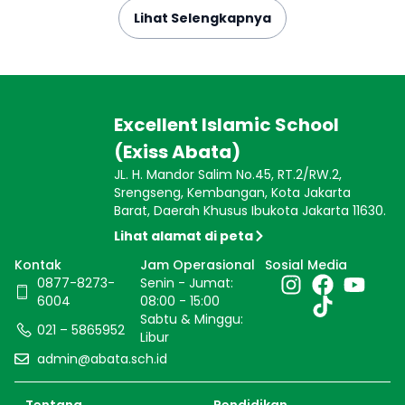
Lihat Selengkapnya
Excellent Islamic School
(Exiss Abata)
JL. H. Mandor Salim No.45, RT.2/RW.2,
Srengseng, Kembangan, Kota Jakarta
Barat, Daerah Khusus Ibukota Jakarta 11630.
Lihat alamat di peta
Kontak
Jam Operasional
Sosial Media
0877-8273-
Senin - Jumat:
6004
08:00 - 15:00
Sabtu & Minggu:
021 – 5865952
Libur
admin@abata.sch.id