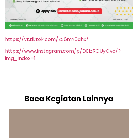
https://vt.tiktok.com/ZS6mY6ahx/
https://www.instagram.com/p/DElzROUyOvo/?
img_index=1
Baca Kegiatan Lainnya