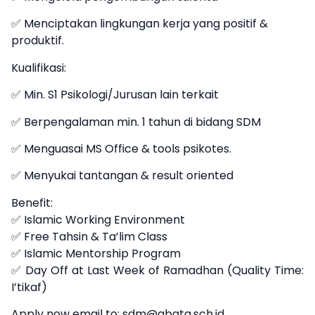
✅ Menciptakan lingkungan kerja yang positif &
produktif.
Kualifikasi:
✅ Min. S1 Psikologi/Jurusan lain terkait
✅ Berpengalaman min. 1 tahun di bidang SDM
✅ Menguasai MS Office & tools psikotes.
✅ Menyukai tantangan & result oriented
Benefit:
✅ Islamic Working Environment
✅ Free Tahsin & Ta’lim Class
✅ Islamic Mentorship Program
✅ Day Off at Last Week of Ramadhan (Quality Time:
I’tikaf)
Apply now email to: sdm@abata.sch.id