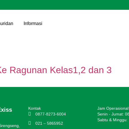
uridan
Informasi
Ke Ragunan Kelas1,2 dan 3
Kontak
Jam Operasional
Exiss
0877-8273-6004
Senin - Jumat: 0
Sabtu & Minggu: 
021 – 5865952
 Srengseng,