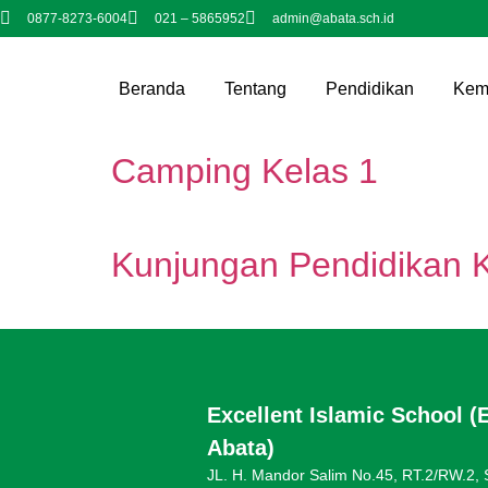
0877-8273-6004
021 – 5865952
admin@abata.sch.id
Beranda
Tentang
Pendidikan
Kem
Camping Kelas 1
Kunjungan Pendidikan 
Excellent Islamic School (
Abata)
JL. H. Mandor Salim No.45, RT.2/RW.2,