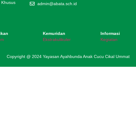
h Khusus
admin@abata.sch.id
ikan
Kemuridan
Informasi
um
Ekstrakulikuler
Kegiatan
Copyright @ 2024 Yayasan Ayahbunda Anak Cucu Cikal Ummat