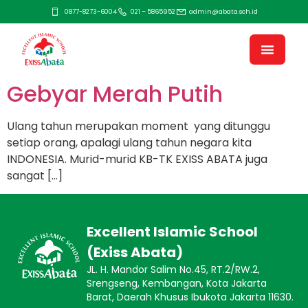
0877-8273-6004
021 – 5865952
admin@abata.sch.id
Gebyar Merah Putih
Ulang tahun merupakan moment yang ditunggu
setiap orang, apalagi ulang tahun negara kita
INDONESIA. Murid-murid KB-TK EXISS ABATA juga
sangat […]
Excellent Islamic School
(Exiss Abata)
JL. H. Mandor Salim No.45, RT.2/RW.2,
Srengseng, Kembangan, Kota Jakarta
Barat, Daerah Khusus Ibukota Jakarta 11630.