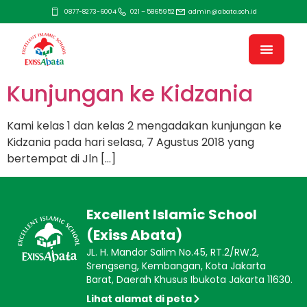
0877-8273-6004
021 – 5865952
admin@abata.sch.id
Kunjungan ke Kidzania
Kami kelas 1 dan kelas 2 mengadakan kunjungan ke
Kidzania pada hari selasa, 7 Agustus 2018 yang
bertempat di Jln […]
Excellent Islamic School
(Exiss Abata)
JL. H. Mandor Salim No.45, RT.2/RW.2,
Srengseng, Kembangan, Kota Jakarta
Barat, Daerah Khusus Ibukota Jakarta 11630.
Lihat alamat di peta