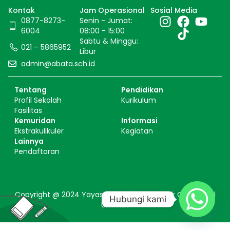
Kontak
Jam Operasional
Sosial Media
0877-8273-
Senin - Jumat:
6004
08:00 - 15:00
Sabtu & Minggu:
021 – 5865952
Libur
admin@abata.sch.id
Tentang
Pendidikan
Profil Sekolah
Kurikulum
Fasilitas
Kemuridan
Informasi
Ekstrakulikuler
Kegiatan
Lainnya
Pendaftaran
Copyright @ 2024 Yayasan Ayahbunda Anak Cucu Cikal
Hubungi kami
Ummat