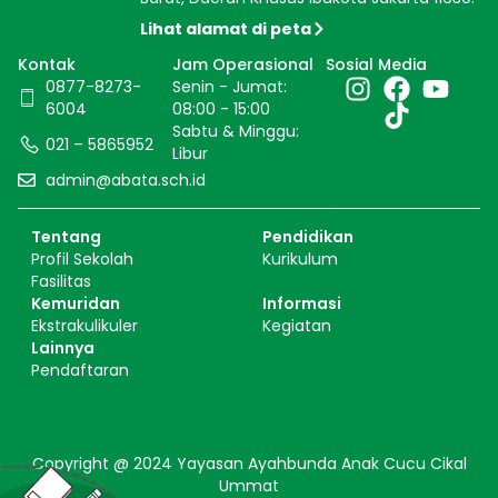
Lihat alamat di peta
Kontak
Jam Operasional
Sosial Media
0877-8273-
Senin - Jumat:
6004
08:00 - 15:00
Sabtu & Minggu:
021 – 5865952
Libur
admin@abata.sch.id
Tentang
Pendidikan
Profil Sekolah
Kurikulum
Fasilitas
Kemuridan
Informasi
Ekstrakulikuler
Kegiatan
Lainnya
Pendaftaran
Copyright @ 2024 Yayasan Ayahbunda Anak Cucu Cikal
Ummat