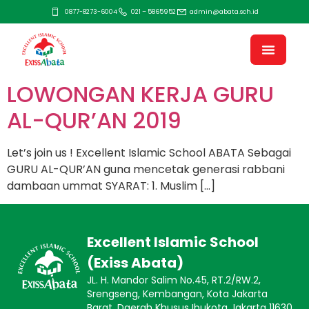
0877-8273-6004
021 – 5865952
admin@abata.sch.id
LOWONGAN KERJA GURU
AL-QUR’AN 2019
Let’s join us ! Excellent Islamic School ABATA Sebagai
GURU AL-QUR’AN guna mencetak generasi rabbani
dambaan ummat SYARAT: 1. Muslim […]
Excellent Islamic School
(Exiss Abata)
JL. H. Mandor Salim No.45, RT.2/RW.2,
Srengseng, Kembangan, Kota Jakarta
Barat, Daerah Khusus Ibukota Jakarta 11630.