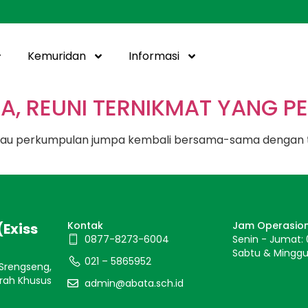
Kemuridan
Informasi
A, REUNI TERNIKMAT YANG P
i atau perkumpulan jumpa kembali bersama-sama dengan
Kontak
Jam Operasio
(Exiss
0877-8273-6004
Senin - Jumat: 
Sabtu & Minggu:
021 – 5865952
 Srengseng,
rah Khusus
admin@abata.sch.id