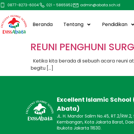
0877-8273-6004
021 – 5865952
admin@abata.sch.id
Beranda
Tentang
Pendidikan
REUNI PENGHUNI SURG
Ketika kita berada di sebuah acara reun
begitu […]
Excellent Islamic School 
Abata)
JL. H. Mandor Salim No.45, RT.2/RW.2,
Kembangan, Kota Jakarta Barat, Dae
Ibukota Jakarta 11630.