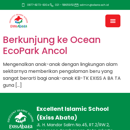
0877-8273-6004
021 – 5865952
admin@abata.sch.id
Berkunjung ke Ocean
EcoPark Ancol
Mengenalkan anak-anak dengan lingkungan alam
sekitarnya memberikan pengalaman beru yang
sangat berarti bagi anak-anak KB-TK EXISS A BA TA
guna […]
Excellent Islamic School
(Exiss Abata)
JL. H. Mandor Salim No.45, RT.2/RW.2,