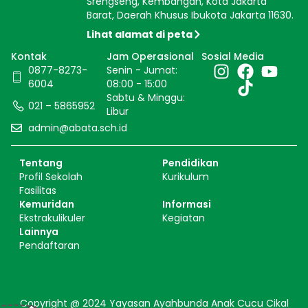
Srengseng, Kembangan, Kota Jakarta
Barat, Daerah Khusus Ibukota Jakarta 11630.
Lihat alamat di peta
Kontak
Jam Operasional
Sosial Media
0877-8273-
Senin - Jumat:
6004
08:00 - 15:00
Sabtu & Minggu:
021 – 5865952
Libur
admin@abata.sch.id
Tentang
Pendidikan
Profil Sekolah
Kurikulum
Fasilitas
Kemuridan
Informasi
Ekstrakulikuler
Kegiatan
Lainnya
Pendaftaran
Copyright @ 2024 Yayasan Ayahbunda Anak Cucu Cikal