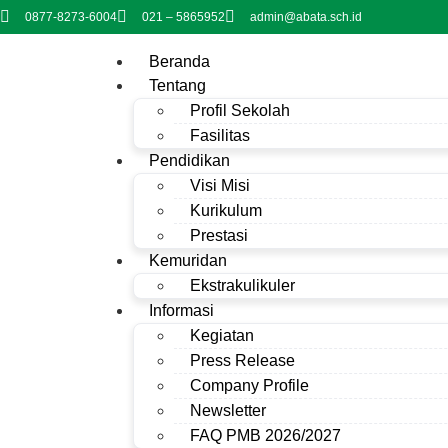
0877-8273-6004
021 – 5865952
admin@abata.sch.id
Beranda
Tentang
Profil Sekolah
Fasilitas
Pendidikan
Visi Misi
Kurikulum
Prestasi
Kemuridan
Ekstrakulikuler
Informasi
Kegiatan
Press Release
Company Profile
Newsletter
FAQ PMB 2026/2027