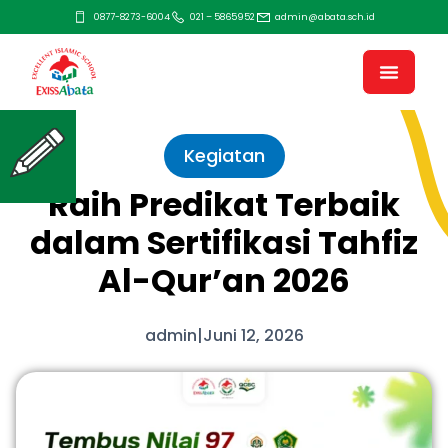
0877-8273-6004
021 – 5865952
admin@abata.sch.id
Kegiatan
Raih Predikat Terbaik
dalam Sertifikasi Tahfiz
Al-Qur’an 2026
admin
|
Juni 12, 2026