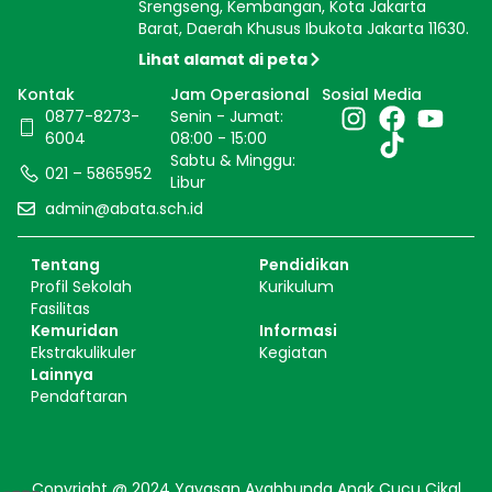
Srengseng, Kembangan, Kota Jakarta
Barat, Daerah Khusus Ibukota Jakarta 11630.
Lihat alamat di peta
Kontak
Jam Operasional
Sosial Media
0877-8273-
Senin - Jumat:
6004
08:00 - 15:00
Sabtu & Minggu:
021 – 5865952
Libur
admin@abata.sch.id
Tentang
Pendidikan
Profil Sekolah
Kurikulum
Fasilitas
Kemuridan
Informasi
Ekstrakulikuler
Kegiatan
Lainnya
Pendaftaran
Copyright @ 2024 Yayasan Ayahbunda Anak Cucu Cikal