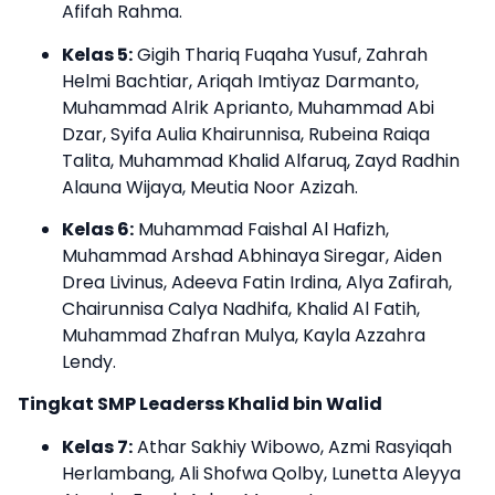
Afifah Rahma.
Kelas 5:
Gigih Thariq Fuqaha Yusuf, Zahrah
Helmi Bachtiar, Ariqah Imtiyaz Darmanto,
Muhammad Alrik Aprianto, Muhammad Abi
Dzar, Syifa Aulia Khairunnisa, Rubeina Raiqa
Talita, Muhammad Khalid Alfaruq, Zayd Radhin
Alauna Wijaya, Meutia Noor Azizah.
Kelas 6:
Muhammad Faishal Al Hafizh,
Muhammad Arshad Abhinaya Siregar, Aiden
Drea Livinus, Adeeva Fatin Irdina, Alya Zafirah,
Chairunnisa Calya Nadhifa, Khalid Al Fatih,
Muhammad Zhafran Mulya, Kayla Azzahra
Lendy.
Tingkat SMP Leaderss Khalid bin Walid
Kelas 7:
Athar Sakhiy Wibowo, Azmi Rasyiqah
Herlambang, Ali Shofwa Qolby, Lunetta Aleyya