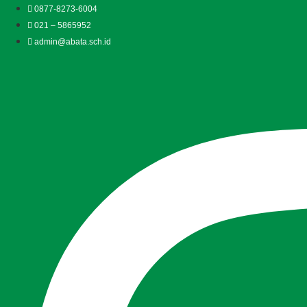
Lewati
0877-8273-6004
ke
021 – 5865952
konten
admin@abata.sch.id