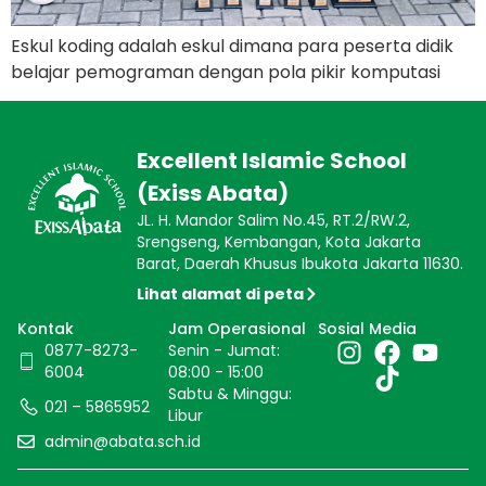
Eskul koding adalah eskul dimana para peserta didik
belajar pemograman dengan pola pikir komputasi
Excellent Islamic School
(Exiss Abata)
JL. H. Mandor Salim No.45, RT.2/RW.2,
Srengseng, Kembangan, Kota Jakarta
Barat, Daerah Khusus Ibukota Jakarta 11630.
Lihat alamat di peta
Kontak
Jam Operasional
Sosial Media
0877-8273-
Senin - Jumat:
6004
08:00 - 15:00
Sabtu & Minggu:
021 – 5865952
Libur
admin@abata.sch.id