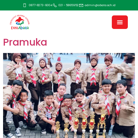
0877-8273-6004
021 – 5865952
admin@abata.sch.id
Pramuka