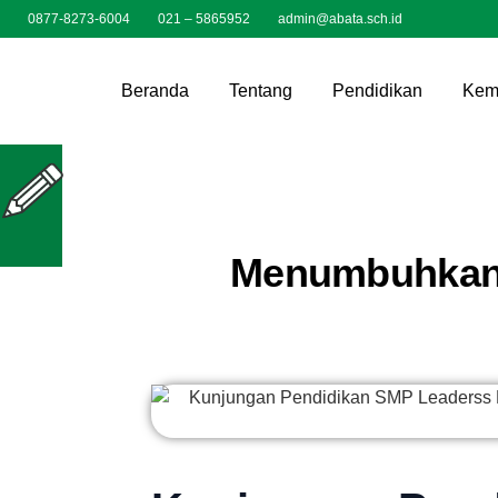
0877-8273-6004
021 – 5865952
admin@abata.sch.id
Beranda
Tentang
Pendidikan
Kem
Menumbuhkan 