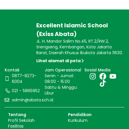
Excellent Islamic School
(Exiss Abata)
JL. H. Mandor Salim No.45, RT.2/RW.2,
Srengseng, Kembangan, Kota Jakarta
Barat, Daerah Khusus Ibukota Jakarta 11630.
Lihat alamat di peta
Kontak
Jam Operasional
Sosial Media
0877-8273-
Senin - Jumat:
6004
08:00 - 15:00
Sabtu & Minggu:
021 – 5865952
Libur
admin@abata.sch.id
Tentang
Pendidikan
Profil Sekolah
Kurikulum
Fasilitas