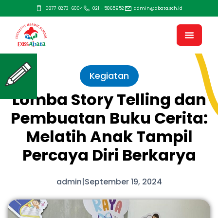
0877-8273-6004
021 – 5865952
admin@abata.sch.id
Kegiatan
Lomba Story Telling dan
Pembuatan Buku Cerita:
Melatih Anak Tampil
Percaya Diri Berkarya
admin
|
September 19, 2024