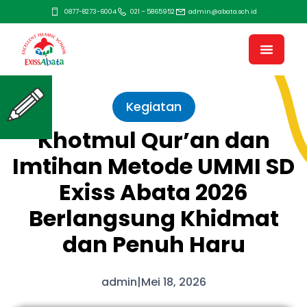
0877-8273-6004
021 – 5865952
admin@abata.sch.id
Kegiatan
Khotmul Qur’an dan
Imtihan Metode UMMI SD
Exiss Abata 2026
Berlangsung Khidmat
dan Penuh Haru
admin
|
Mei 18, 2026