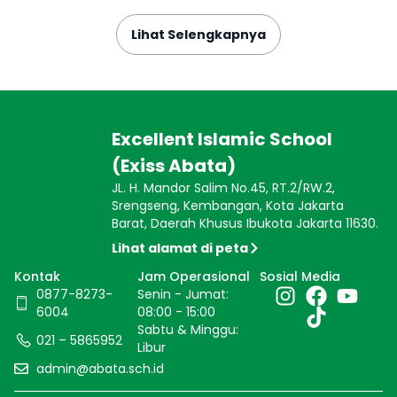
Lihat Selengkapnya
Excellent Islamic School
(Exiss Abata)
JL. H. Mandor Salim No.45, RT.2/RW.2,
Srengseng, Kembangan, Kota Jakarta
Barat, Daerah Khusus Ibukota Jakarta 11630.
Lihat alamat di peta
Kontak
Jam Operasional
Sosial Media
0877-8273-
Senin - Jumat:
6004
08:00 - 15:00
Sabtu & Minggu:
021 – 5865952
Libur
admin@abata.sch.id