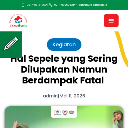
0877-8273-6004
021 – 5865952
admin@abata.sch.id
Kegiatan
Hal Sepele yang Sering
Dilupakan Namun
Berdampak Fatal
admin
|
Mei 11, 2026