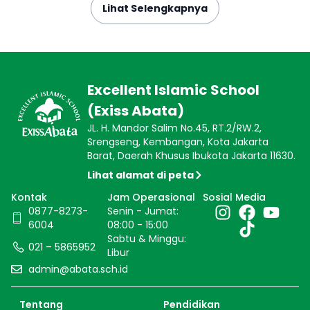
Lihat Selengkapnya
Excellent Islamic School
(Exiss Abata)
JL. H. Mandor Salim No.45, RT.2/RW.2,
Srengseng, Kembangan, Kota Jakarta
Barat, Daerah Khusus Ibukota Jakarta 11630.
Lihat alamat di peta
Kontak
Jam Operasional
Sosial Media
0877-8273-
Senin - Jumat:
6004
08:00 - 15:00
Sabtu & Minggu:
021 – 5865952
Libur
admin@abata.sch.id
Tentang
Pendidikan