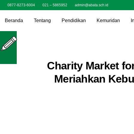
0877-8273-6004
021 – 5865952
admin@abata.sch.id
Beranda
Tentang
Pendidikan
Kemuridan
I
Charity Market fo
Meriahkan Kebu