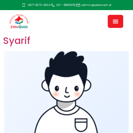
0877-8273-6004
021 – 5865952
admin@abata.sch.id
Syarif