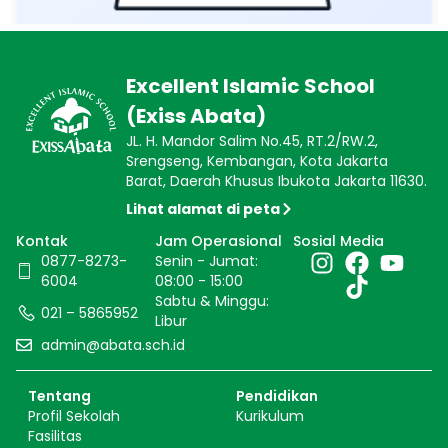
Excellent Islamic School
(Exiss Abata)
JL. H. Mandor Salim No.45, RT.2/RW.2,
Srengseng, Kembangan, Kota Jakarta
Barat, Daerah Khusus Ibukota Jakarta 11630.
Lihat alamat di peta
Kontak
Jam Operasional
Sosial Media
0877-8273-
Senin - Jumat:
6004
08:00 - 15:00
Sabtu & Minggu:
021 – 5865952
Libur
admin@abata.sch.id
Tentang
Pendidikan
Profil Sekolah
Kurikulum
Fasilitas