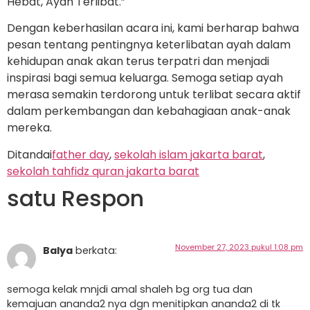
Hebat, Ayah Terlibat.”
Dengan keberhasilan acara ini, kami berharap bahwa
pesan tentang pentingnya keterlibatan ayah dalam
kehidupan anak akan terus terpatri dan menjadi
inspirasi bagi semua keluarga. Semoga setiap ayah
merasa semakin terdorong untuk terlibat secara aktif
dalam perkembangan dan kebahagiaan anak-anak
mereka.
Ditandai
father day
,
sekolah islam jakarta barat
,
sekolah tahfidz quran jakarta barat
satu Respon
November 27, 2023 pukul 1:08 pm
Balya
berkata:
semoga kelak mnjdi amal shaleh bg org tua dan
kemajuan ananda2 nya dgn menitipkan ananda2 di tk