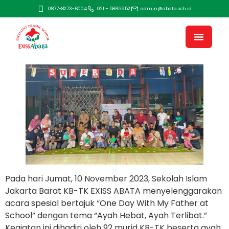
0877-8273-6004
021 – 5865952
admin@abata.sch.id
Pada hari Jumat, 10 November 2023, Sekolah Islam
Jakarta Barat KB-TK EXISS ABATA menyelenggarakan
acara spesial bertajuk “One Day With My Father at
School” dengan tema “Ayah Hebat, Ayah Terlibat.”
Kegiatan ini dihadiri oleh 92 murid KB-TK beserta ayah