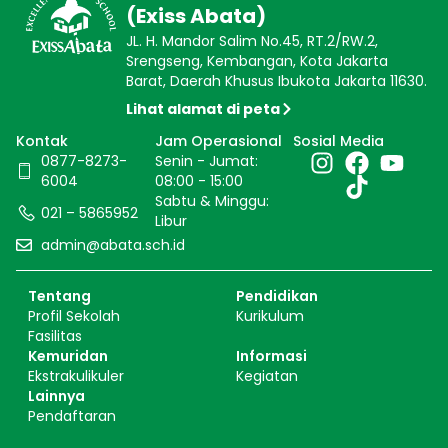
(Exiss Abata)
JL. H. Mandor Salim No.45, RT.2/RW.2,
Srengseng, Kembangan, Kota Jakarta
Barat, Daerah Khusus Ibukota Jakarta 11630.
Lihat alamat di peta
Kontak
Jam Operasional
Sosial Media
0877-8273-
Senin - Jumat:
6004
08:00 - 15:00
Sabtu & Minggu:
021 – 5865952
Libur
admin@abata.sch.id
Tentang
Pendidikan
Profil Sekolah
Kurikulum
Fasilitas
Kemuridan
Informasi
Ekstrakulikuler
Kegiatan
Lainnya
Pendaftaran