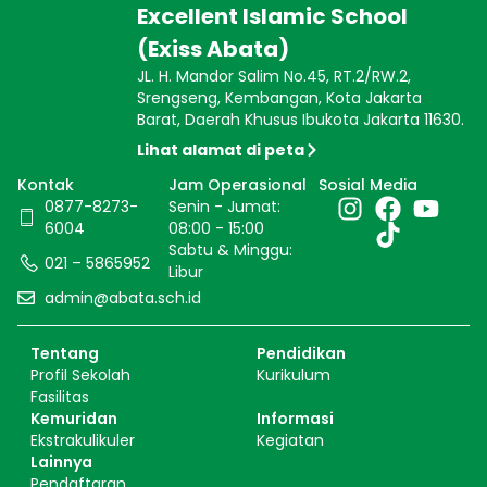
Excellent Islamic School
(Exiss Abata)
JL. H. Mandor Salim No.45, RT.2/RW.2,
Srengseng, Kembangan, Kota Jakarta
Barat, Daerah Khusus Ibukota Jakarta 11630.
Lihat alamat di peta
Kontak
Jam Operasional
Sosial Media
0877-8273-
Senin - Jumat:
6004
08:00 - 15:00
Sabtu & Minggu:
021 – 5865952
Libur
admin@abata.sch.id
Tentang
Pendidikan
Profil Sekolah
Kurikulum
Fasilitas
Kemuridan
Informasi
Ekstrakulikuler
Kegiatan
Lainnya
Pendaftaran