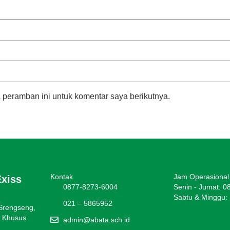
 peramban ini untuk komentar saya berikutnya.
Kontak
Jam Operasional
Exiss
0877-8273-6004
Senin - Jumat: 0
Sabtu & Minggu: 
021 – 5865952
 Srengseng,
h Khusus
admin@abata.sch.id