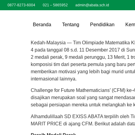
0877-8273-6004
021 – 5865952
admin@abata.sch.id
Beranda
Tentang
Pendidikan
Kem
Kedah-Malaysia — Tim Olimpiade Matematika Kli
4 pada tanggal 08 s.d. 11 Desember 2017 di Sun
2 medali perak, 9 medali perunggu, 13 Merit, 1 
komposisi tim dari peserta pemula yang baru pert
memberikan motivasi yang lebih bagi murid untuk
internasional lainnya.
Challenge for Future Mathematicians’ (CFM) ke-
disajikan merupakan soal yang sangat mendasa
sebagai persiapan mereka untuk melangkah ke kom
Alhamdulillaah SD EXISS ABATA terpilih oleh T
MARIT PRICE di ajang CFM. Berikut adalah dat