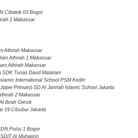
N Cibatok 03 Bogor
irah 1 Makassar
m Athirah Makassar
lam Athirah 1 Makassar
lam Athirah Makassar
)
SDK Tunas Daud Mataram
slamic International School PSM Kediri
pper Primary)
SD Al Jannah Islamic School Jakarta
thirah 2 Makassar
l Ibrah Gresik
r 19 Cibubur Jakarta
DN Polisi 1 Bogor
)
SDIT Al Muhajirin