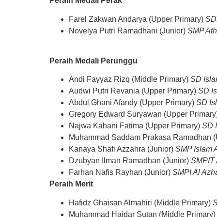
Peraih Medali Perak
Farel Zakwan Andarya (Upper Primary)
SD
Novelya Putri Ramadhani (Junior)
SMP Ath
Peraih Medali Perunggu
Andi Fayyaz Rizq (Middle Primary)
SD Isla
Audwi Putri Revania (Upper Primary)
SD Is
Abdul Ghani Afandy (Upper Primary)
SD Is
Gregory Edward Suryawan (Upper Primary
Najwa Kahani Fatima (Upper Primary)
SD I
Muhammad Saddam Prakasa Ramadhan (U
Kanaya Shafi Azzahra (Junior)
SMP Islam A
Dzubyan Ilman Ramadhan (Junior)
SMPIT A
Farhan Nafis Rayhan (Junior)
SMPI Al Azha
Peraih Merit
Hafidz Ghaisan Almahiri (Middle Primary)
S
Muhammad Haidar Sutan (Middle Primary