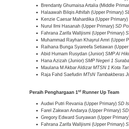
Brendanty Ghumaisa Artalia (Middle Prima
Halaawah Bilqis Athifah (Upper Primary)
S
Kenzie Caesar Mahardika (Upper Primary)
Nurul Ilmi Hasanah (Upper Primary)
SD Pol
Fahrana Zarifa Walljismi (Upper Primary)
S
Muhammad Rayhan Khayrul Amri (Upper P
Raihana Bunga Syareefa Setiawan (Upper
Abid Humam Rusydan (Junior)
SMP Al Hi
Hana Azizah (Junior)
SMP Negeri 1 Surab
Maulana M Akbar Aldizar
MTSN 1 Kota Ta
Raja Fahd Saefudin
MTsN Tambakberas 
st
Peraih Penghargaan 1
Runner Up Team
Audwi Putri Revania (Upper Primary)
SD Is
Farel Zakwan Andarya (Upper Primary)
SD
Gregory Edward Suryawan (Upper Primary
Fahrana Zarifa Walljismi (Upper Primary)
S