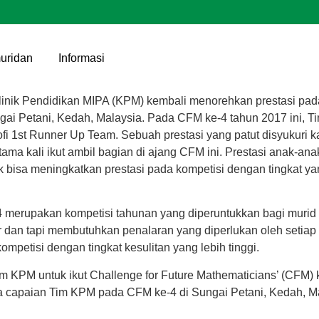
uridan
Informasi
nik Pendidikan MIPA (KPM) kembali menorehkan prestasi pada 
gai Petani, Kedah, Malaysia. Pada CFM ke-4 tahun 2017 ini, T
trofi 1st Runner Up Team. Sebuah prestasi yang patut disyukur
ama kali ikut ambil bagian di ajang CFM ini. Prestasi anak-ana
 bisa meningkatkan prestasi pada kompetisi dengan tingkat yan
4 merupakan kompetisi tahunan yang diperuntukkan bagi murid p
r dan tapi membutuhkan penalaran yang diperlukan oleh seti
petisi dengan tingkat kesulitan yang lebih tinggi.
im KPM untuk ikut Challenge for Future Mathematicians’ (CFM
a capaian Tim KPM pada CFM ke-4 di Sungai Petani, Kedah, Ma