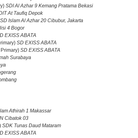
ry)
SDI Al Azhar 9 Kemang Pratama Bekasi
DIT At Taufiq Depok
SD Islam Al Azhar 20 Cibubur, Jakarta
isi 4 Bogor
D EXISS ABATA
rimary)
SD EXISS ABATA
 Primary)
SD EXISS ABATA
kmah Surabaya
aya
ngerang
Jombang
lam Athirah 1 Makassar
N Cibatok 03
)
SDK Tunas Daud Mataram
D EXISS ABATA